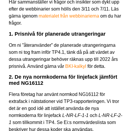
Här sammanställer vi frågor och insikter som dykt upp
efter de webbinarier som hölls den 3/11 och 7/11. Läs
gärna igenom
materialet från webbinarierna
om du har
frågor.
1. Prisnivå för planerade utrangeringar
Om ni ”återanvänder” de planerade utrangeringarna
som ni tog fram inför TP4.1, tänk då på att värdet av
dessa utrangeringar behöver räknas upp till 2022 års
prisnivå. Använd gärna vår
BKI-kalkyl
för detta.
2. De nya normkoderna för linjefack jämfört
med NG16112
Flera företag har använt normkod NG16112 för
extrafack i nätstationer vid TP3-rapporteringen. Vi tror
det är en god idé att istället använda de nya
normkoderna för linjefack
L-NR-LF-1-1
och
L-NR-LF-2-
1
som tillkommit i TP4. Se Ei:s normvärdeslista som
beskriver hur dessa koder ska användas.