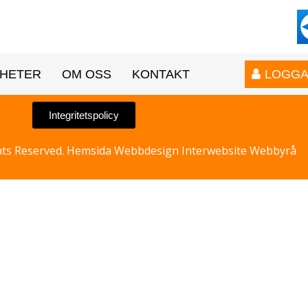
HETER
OM OSS
KONTAKT
LOGGA
Integritetspolicy
hts Reserved.
Hemsida Webbdesign Interwebsite Webbyrå